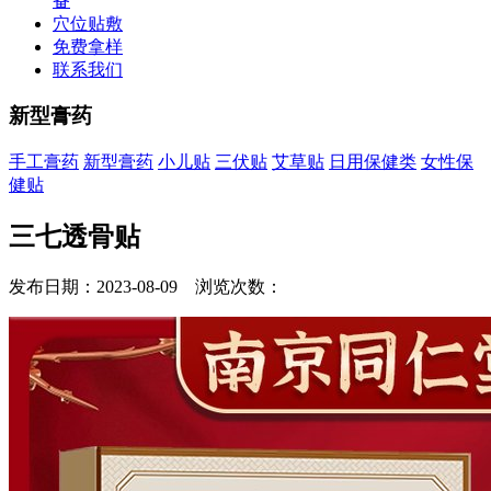
备
穴位贴敷
免费拿样
联系我们
新型膏药
手工膏药
新型膏药
小儿贴
三伏贴
艾草贴
日用保健类
女性保
健贴
三七透骨贴
发布日期：2023-08-09 浏览次数：