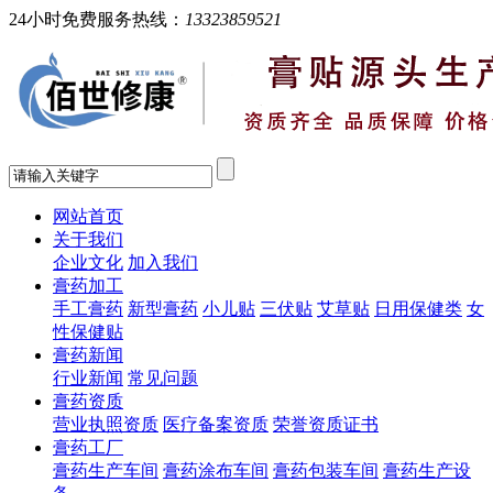
24小时免费服务热线：
13323859521
网站首页
关于我们
企业文化
加入我们
膏药加工
手工膏药
新型膏药
小儿贴
三伏贴
艾草贴
日用保健类
女
性保健贴
膏药新闻
行业新闻
常见问题
膏药资质
营业执照资质
医疗备案资质
荣誉资质证书
膏药工厂
膏药生产车间
膏药涂布车间
膏药包装车间
膏药生产设