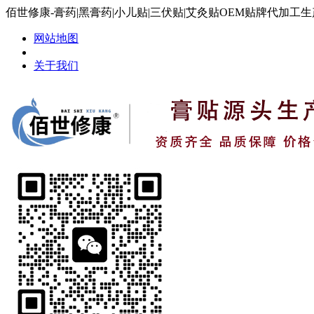
佰世修康-膏药|黑膏药|小儿贴|三伏贴|艾灸贴OEM贴牌代加工
网站地图
关于我们