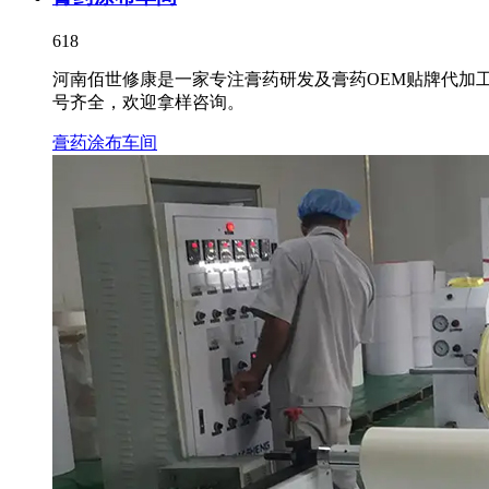
618
河南佰世修康是一家专注膏药研发及膏药OEM贴牌代加
号齐全，欢迎拿样咨询。
膏药涂布车间