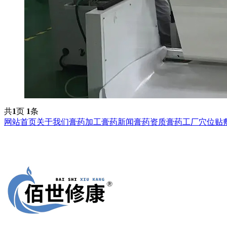
共
1
页
1
条
网站首页
关于我们
膏药加工
膏药新闻
膏药资质
膏药工厂
穴位贴