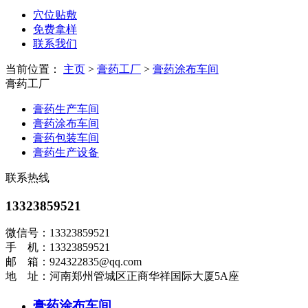
穴位贴敷
免费拿样
联系我们
当前位置：
主页
>
膏药工厂
>
膏药涂布车间
膏药工厂
膏药生产车间
膏药涂布车间
膏药包装车间
膏药生产设备
联系热线
13323859521
微信号：13323859521
手 机：13323859521
邮 箱：924322835@qq.com
地 址：河南郑州管城区正商华祥国际大厦5A座
膏药涂布车间