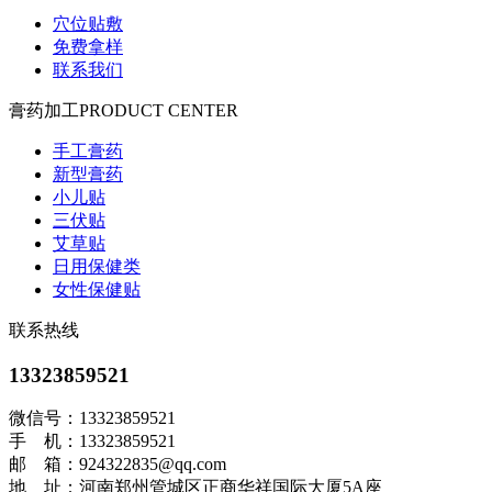
穴位贴敷
免费拿样
联系我们
膏药加工
PRODUCT CENTER
手工膏药
新型膏药
小儿贴
三伏贴
艾草贴
日用保健类
女性保健贴
联系热线
13323859521
微信号：13323859521
手 机：13323859521
邮 箱：924322835@qq.com
地 址：河南郑州管城区正商华祥国际大厦5A座