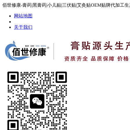
佰世修康-膏药|黑膏药|小儿贴|三伏贴|艾灸贴OEM贴牌代加工
网站地图
关于我们