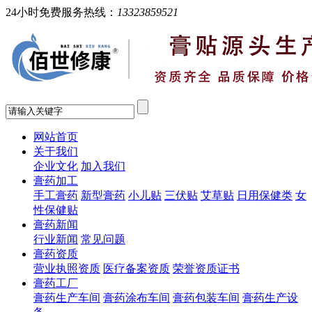
24小时免费服务热线：
13323859521
网站首页
关于我们
企业文化
加入我们
膏药加工
手工膏药
新型膏药
小儿贴
三伏贴
艾草贴
日用保健类
女
性保健贴
膏药新闻
行业新闻
常见问题
膏药资质
营业执照资质
医疗备案资质
荣誉资质证书
膏药工厂
膏药生产车间
膏药涂布车间
膏药包装车间
膏药生产设