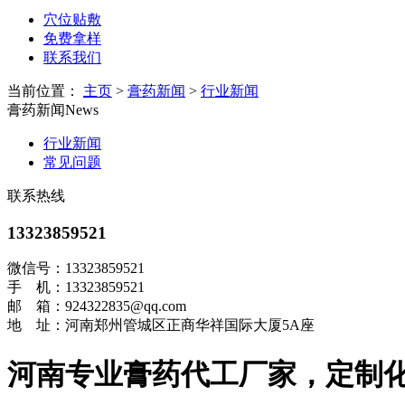
穴位贴敷
免费拿样
联系我们
当前位置：
主页
>
膏药新闻
>
行业新闻
膏药新闻
News
行业新闻
常见问题
联系热线
13323859521
微信号：13323859521
手 机：13323859521
邮 箱：924322835@qq.com
地 址：河南郑州管城区正商华祥国际大厦5A座
河南专业膏药代工厂家，定制化