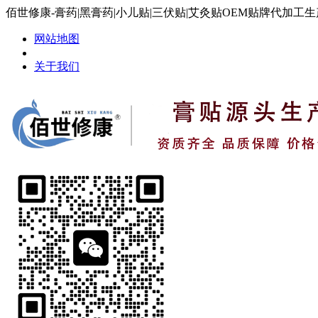
佰世修康-膏药|黑膏药|小儿贴|三伏贴|艾灸贴OEM贴牌代加工
网站地图
关于我们