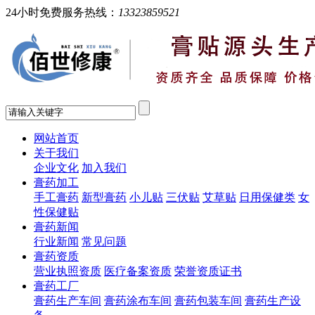
24小时免费服务热线：
13323859521
网站首页
关于我们
企业文化
加入我们
膏药加工
手工膏药
新型膏药
小儿贴
三伏贴
艾草贴
日用保健类
女
性保健贴
膏药新闻
行业新闻
常见问题
膏药资质
营业执照资质
医疗备案资质
荣誉资质证书
膏药工厂
膏药生产车间
膏药涂布车间
膏药包装车间
膏药生产设