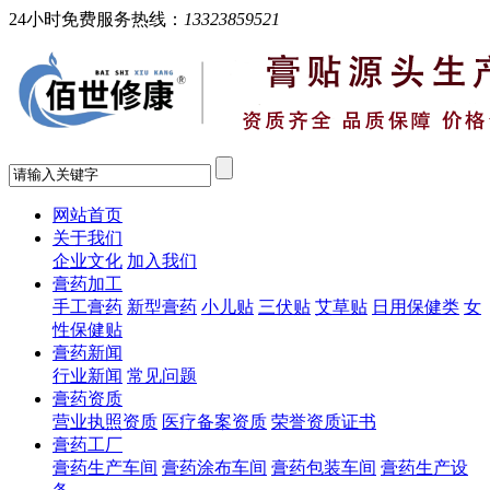
24小时免费服务热线：
13323859521
网站首页
关于我们
企业文化
加入我们
膏药加工
手工膏药
新型膏药
小儿贴
三伏贴
艾草贴
日用保健类
女
性保健贴
膏药新闻
行业新闻
常见问题
膏药资质
营业执照资质
医疗备案资质
荣誉资质证书
膏药工厂
膏药生产车间
膏药涂布车间
膏药包装车间
膏药生产设