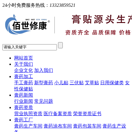
24小时免费服务热线：
13323859521
网站首页
关于我们
企业文化
加入我们
膏药加工
手工膏药
新型膏药
小儿贴
三伏贴
艾草贴
日用保健类
女
性保健贴
膏药新闻
行业新闻
常见问题
膏药资质
营业执照资质
医疗备案资质
荣誉资质证书
膏药工厂
膏药生产车间
膏药涂布车间
膏药包装车间
膏药生产设