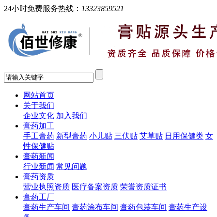
24小时免费服务热线：
13323859521
网站首页
关于我们
企业文化
加入我们
膏药加工
手工膏药
新型膏药
小儿贴
三伏贴
艾草贴
日用保健类
女
性保健贴
膏药新闻
行业新闻
常见问题
膏药资质
营业执照资质
医疗备案资质
荣誉资质证书
膏药工厂
膏药生产车间
膏药涂布车间
膏药包装车间
膏药生产设