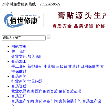
24小时免费服务热线：
13323859521
网站首页
关于我们
企业文化
加入我们
膏药加工
手工膏药
新型膏药
小儿贴
三伏贴
艾草贴
日用保健类
女
性保健贴
膏药新闻
行业新闻
常见问题
膏药资质
营业执照资质
医疗备案资质
荣誉资质证书
膏药工厂
膏药生产车间
膏药涂布车间
膏药包装车间
膏药生产设