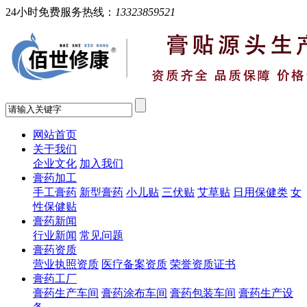
24小时免费服务热线：
13323859521
网站首页
关于我们
企业文化
加入我们
膏药加工
手工膏药
新型膏药
小儿贴
三伏贴
艾草贴
日用保健类
女
性保健贴
膏药新闻
行业新闻
常见问题
膏药资质
营业执照资质
医疗备案资质
荣誉资质证书
膏药工厂
膏药生产车间
膏药涂布车间
膏药包装车间
膏药生产设