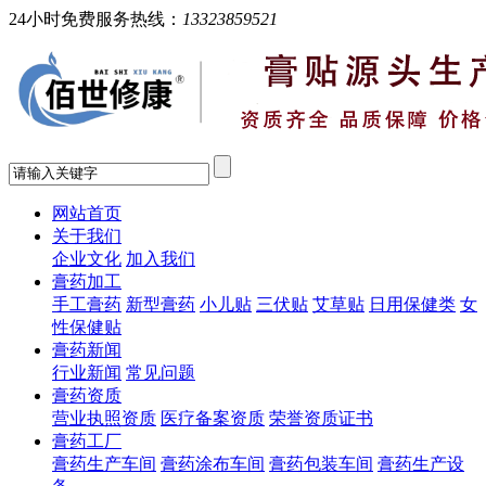
24小时免费服务热线：
13323859521
网站首页
关于我们
企业文化
加入我们
膏药加工
手工膏药
新型膏药
小儿贴
三伏贴
艾草贴
日用保健类
女
性保健贴
膏药新闻
行业新闻
常见问题
膏药资质
营业执照资质
医疗备案资质
荣誉资质证书
膏药工厂
膏药生产车间
膏药涂布车间
膏药包装车间
膏药生产设