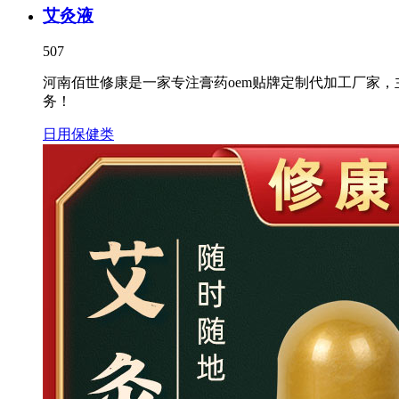
艾灸液
507
河南佰世修康是一家专注膏药oem贴牌定制代加工厂家
务！
日用保健类