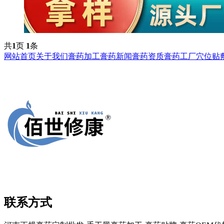
共
1
页
1
条
网站首页
关于我们
膏药加工
膏药新闻
膏药资质
膏药工厂
穴位贴
联系方式