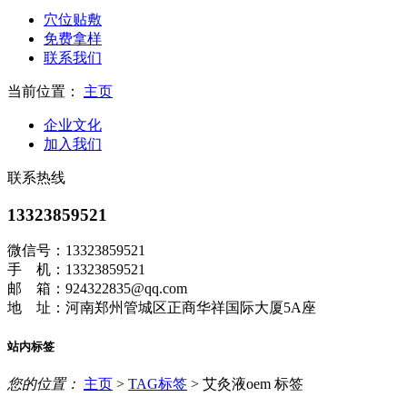
穴位贴敷
免费拿样
联系我们
当前位置：
主页
企业文化
加入我们
联系热线
13323859521
微信号：13323859521
手 机：13323859521
邮 箱：924322835@qq.com
地 址：河南郑州管城区正商华祥国际大厦5A座
站内标签
您的位置：
主页
>
TAG标签
> 艾灸液oem 标签