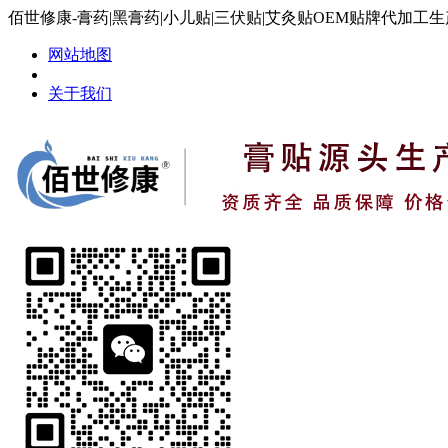
佰世修康-膏药|黑膏药|小儿贴|三伏贴|艾灸贴OEM贴牌代加工
网站地图
关于我们