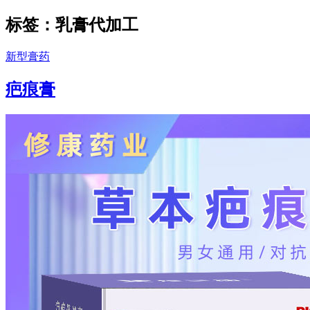
标签：乳膏代加工
新型膏药
疤痕膏