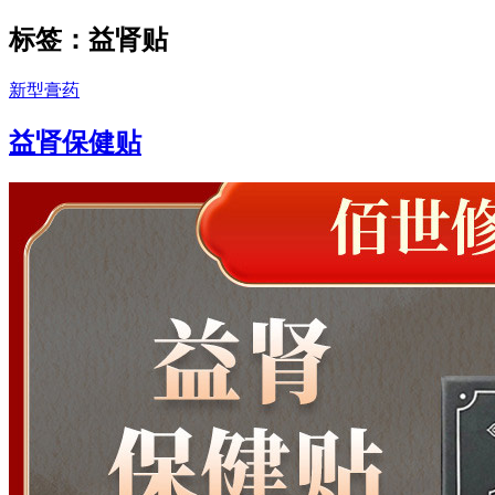
标签：益肾贴
新型膏药
益肾保健贴