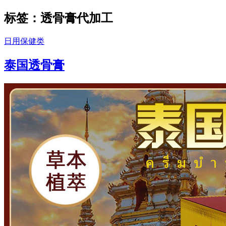
标签：透骨膏代加工
日用保健类
泰国透骨膏