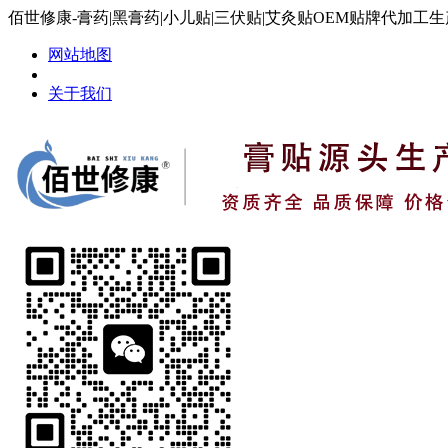
佰世修康-膏药|黑膏药|小儿贴|三伏贴|艾灸贴OEM贴牌代加工
网站地图
关于我们