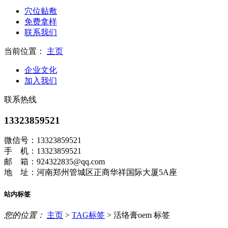
穴位贴敷
免费拿样
联系我们
当前位置：
主页
企业文化
加入我们
联系热线
13323859521
微信号：13323859521
手 机：13323859521
邮 箱：924322835@qq.com
地 址：河南郑州管城区正商华祥国际大厦5A座
站内标签
您的位置：
主页
>
TAG标签
> 活络膏oem 标签