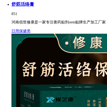
舒筋活络膏
851
河南佰世修康是一家专注膏药贴剂oem贴牌生产加工厂
日用保健类