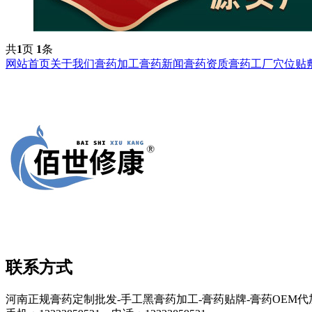
共
1
页
1
条
网站首页
关于我们
膏药加工
膏药新闻
膏药资质
膏药工厂
穴位贴
联系方式
河南正规膏药定制批发-手工黑膏药加工-膏药贴牌-膏药OEM