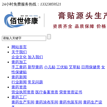
24小时免费服务热线：
13323859521
网站首页
关于我们
企业文化
加入我们
膏药加工
手工膏药
新型膏药
小儿贴
三伏贴
艾草贴
日用保健类
女
性保健贴
膏药新闻
行业新闻
常见问题
膏药资质
营业执照资质
医疗备案资质
荣誉资质证书
膏药工厂
膏药生产车间
膏药涂布车间
膏药包装车间
膏药生产设