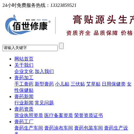
24小时免费服务热线：
13323859521
网站首页
关于我们
企业文化
加入我们
膏药加工
手工膏药
新型膏药
小儿贴
三伏贴
艾草贴
日用保健类
女
性保健贴
膏药新闻
行业新闻
常见问题
膏药资质
营业执照资质
医疗备案资质
荣誉资质证书
膏药工厂
膏药生产车间
膏药涂布车间
膏药包装车间
膏药生产设