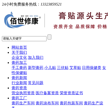
24小时免费服务热线：
13323859521
网站首页
关于我们
企业文化
加入我们
膏药加工
手工膏药
新型膏药
小儿贴
三伏贴
艾草贴
日用保健类
女
性保健贴
膏药新闻
行业新闻
常见问题
膏药资质
营业执照资质
医疗备案资质
荣誉资质证书
膏药工厂
膏药生产车间
膏药涂布车间
膏药包装车间
膏药生产设