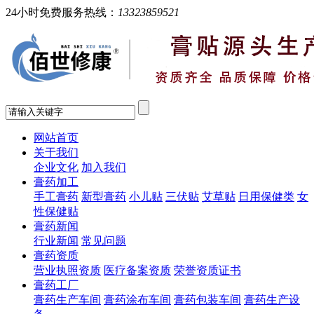
24小时免费服务热线：
13323859521
网站首页
关于我们
企业文化
加入我们
膏药加工
手工膏药
新型膏药
小儿贴
三伏贴
艾草贴
日用保健类
女
性保健贴
膏药新闻
行业新闻
常见问题
膏药资质
营业执照资质
医疗备案资质
荣誉资质证书
膏药工厂
膏药生产车间
膏药涂布车间
膏药包装车间
膏药生产设