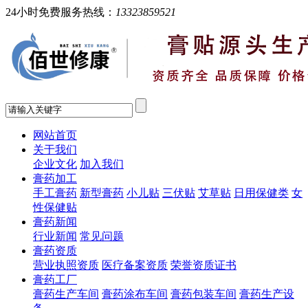
24小时免费服务热线：
13323859521
网站首页
关于我们
企业文化
加入我们
膏药加工
手工膏药
新型膏药
小儿贴
三伏贴
艾草贴
日用保健类
女
性保健贴
膏药新闻
行业新闻
常见问题
膏药资质
营业执照资质
医疗备案资质
荣誉资质证书
膏药工厂
膏药生产车间
膏药涂布车间
膏药包装车间
膏药生产设