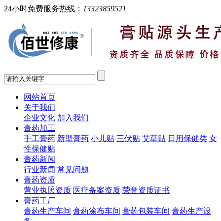
24小时免费服务热线：
13323859521
网站首页
关于我们
企业文化
加入我们
膏药加工
手工膏药
新型膏药
小儿贴
三伏贴
艾草贴
日用保健类
女
性保健贴
膏药新闻
行业新闻
常见问题
膏药资质
营业执照资质
医疗备案资质
荣誉资质证书
膏药工厂
膏药生产车间
膏药涂布车间
膏药包装车间
膏药生产设