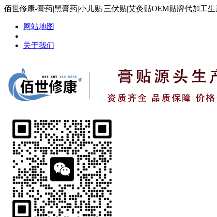
佰世修康-膏药|黑膏药|小儿贴|三伏贴|艾灸贴OEM贴牌代加工
网站地图
关于我们