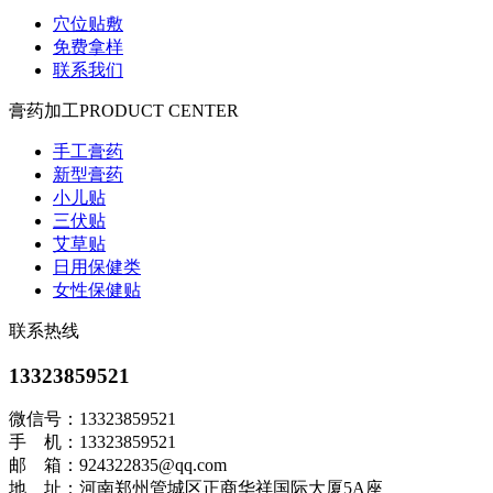
穴位贴敷
免费拿样
联系我们
膏药加工
PRODUCT CENTER
手工膏药
新型膏药
小儿贴
三伏贴
艾草贴
日用保健类
女性保健贴
联系热线
13323859521
微信号：13323859521
手 机：13323859521
邮 箱：924322835@qq.com
地 址：河南郑州管城区正商华祥国际大厦5A座